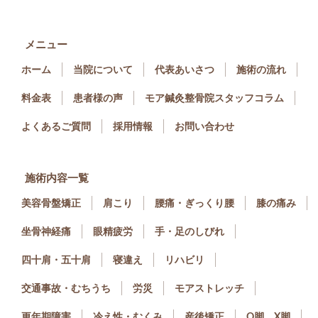
メニュー
ホーム
当院について
代表あいさつ
施術の流れ
料金表
患者様の声
モア鍼灸整骨院スタッフコラム
よくあるご質問
採用情報
お問い合わせ
施術内容一覧
美容骨盤矯正
肩こり
腰痛・ぎっくり腰
膝の痛み
坐骨神経痛
眼精疲労
手・足のしびれ
四十肩・五十肩
寝違え
リハビリ
交通事故・むちうち
労災
モアストレッチ
更年期障害
冷え性・むくみ
産後矯正
O脚、X脚