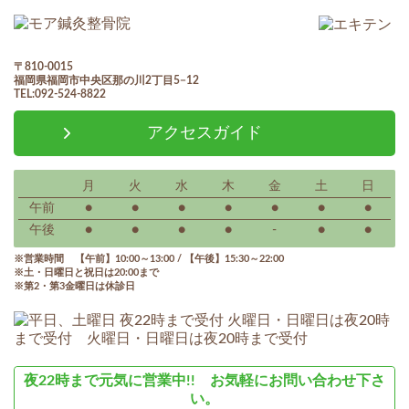
〒810-0015
福岡県福岡市中央区那の川2丁目5−12
TEL:092-524-8822
アクセスガイド
月
火
水
木
金
土
日
午前
●
●
●
●
●
●
●
午後
●
●
●
●
-
●
●
営業時間 【午前】10:00～13:00 / 【午後】15:30～22:00
土・日曜日と祝日は20:00まで
第2・第3金曜日は休診日
夜22時まで元気に営業中!! お気軽にお問い合わせ下さ
い。