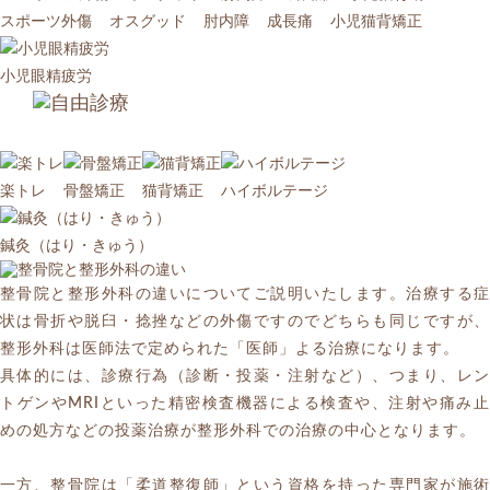
スポーツ外傷
オスグッド
肘内障
成長痛
小児猫背矯正
小児眼精疲労
楽トレ
骨盤矯正
猫背矯正
ハイボルテージ
鍼灸（はり・きゅう）
整骨院と整形外科の違いについてご説明いたします。治療する症
状は骨折や脱臼・捻挫などの外傷ですのでどちらも同じですが、
整形外科は医師法で定められた「医師」よる治療になります。
具体的には、診療行為（診断・投薬・注射など）、つまり、レン
トゲンやMRIといった精密検査機器による検査や、注射や痛み止
めの処方などの投薬治療が整形外科での治療の中心となります。
一方、整骨院は「柔道整復師」という資格を持った専門家が施術