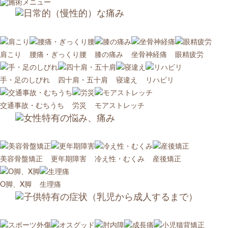
肩こり
腰痛・ぎっくり腰
膝の痛み
坐骨神経痛
眼精疲労
手・足のしびれ
四十肩・五十肩
寝違え
リハビリ
交通事故・むちうち
労災
モアストレッチ
美容骨盤矯正
更年期障害
冷え性・むくみ
産後矯正
O脚、X脚
生理痛