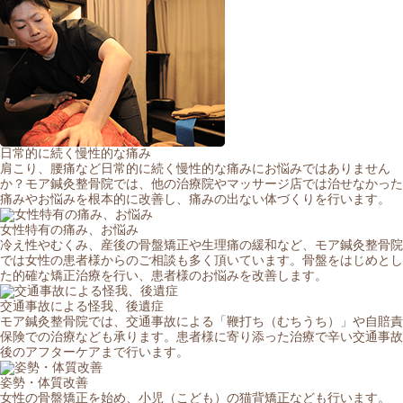
日常的に続く慢性的な痛み
肩こり、腰痛など日常的に続く慢性的な痛みにお悩みではありません
か？モア鍼灸整骨院では、他の治療院やマッサージ店では治せなかった
痛みやお悩みを根本的に改善し、痛みの出ない体づくりを行います。
女性特有の痛み、お悩み
冷え性やむくみ、産後の骨盤矯正や生理痛の緩和など、モア鍼灸整骨院
では女性の患者様からのご相談も多く頂いています。骨盤をはじめとし
た的確な矯正治療を行い、患者様のお悩みを改善します。
交通事故による怪我、後遺症
モア鍼灸整骨院では、交通事故による「鞭打ち（むちうち）」や自賠責
保険での治療なども承ります。患者様に寄り添った治療で辛い交通事故
後のアフターケアまで行います。
姿勢・体質改善
女性の骨盤矯正を始め、小児（こども）の猫背矯正なども行います。