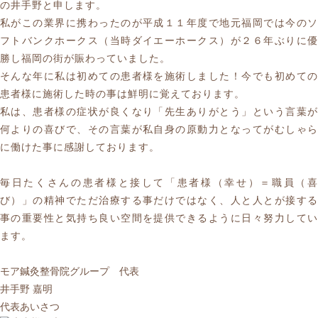
の井手野と申します。
私がこの業界に携わったのが平成１１年度で地元福岡では今のソ
フトバンクホークス（当時ダイエーホークス）が２６年ぶりに優
勝し福岡の街が賑わっていました。
そんな年に私は初めての患者様を施術しました！今でも初めての
患者様に施術した時の事は鮮明に覚えております。
私は、患者様の症状が良くなり「先生ありがとう」という言葉が
何よりの喜びで、その言葉が私自身の原動力となってがむしゃら
に働けた事に感謝しております。
毎日たくさんの患者様と接して「患者様（幸せ）＝職員（喜
び）」の精神でただ治療する事だけではなく、人と人とが接する
事の重要性と気持ち良い空間を提供できるように日々努力してい
ます。
モア鍼灸整骨院グループ 代表
井手野 嘉明
代表あいさつ