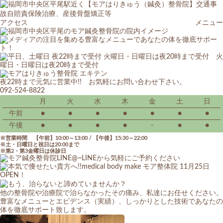
アクセス
メニュー
夜22時まで元気に営業中!! お気軽にお問い合わせ下さい。
092-524-8822
月
火
水
木
金
土
日
午前
●
●
●
●
●
●
●
午後
●
●
●
●
-
●
●
営業時間 【午前】10:00～13:00 / 【午後】15:30～22:00
土・日曜日と祝日は20:00まで
第2・第3金曜日は休診日
他の整骨院や治療院で治らなかったその痛み、私達にお任せください。
豊富なメニューとエビデンス（実績）、しっかりとした技術であなたの
体を徹底サポート致します。