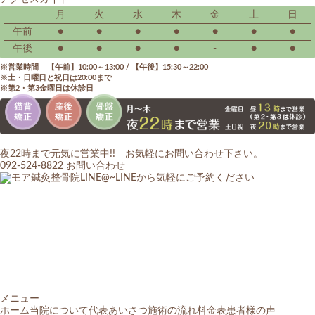
月
火
水
木
金
土
日
午前
●
●
●
●
●
●
●
午後
●
●
●
●
-
●
●
営業時間 【午前】10:00～13:00 / 【午後】15:30～22:00
土・日曜日と祝日は20:00まで
第2・第3金曜日は休診日
夜22時まで元気に営業中!! お気軽にお問い合わせ下さい。
092-524-8822
お問い合わせ
メニュー
ホーム
当院について
代表あいさつ
施術の流れ
料金表
患者様の声