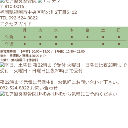
〒810-0015
福岡県福岡市中央区那の川2丁目5−12
TEL:092-524-8822
アクセスガイド
月
火
水
木
金
土
日
午前
●
●
●
●
●
●
●
午後
●
●
●
●
-
●
●
営業時間 【午前】10:00～13:00 / 【午後】15:30～22:00
土・日曜日と祝日は20:00まで
第2・第3金曜日は休診日
夜22時まで元気に営業中!! お気軽にお問い合わせ下さい。
092-524-8822
お問い合わせ