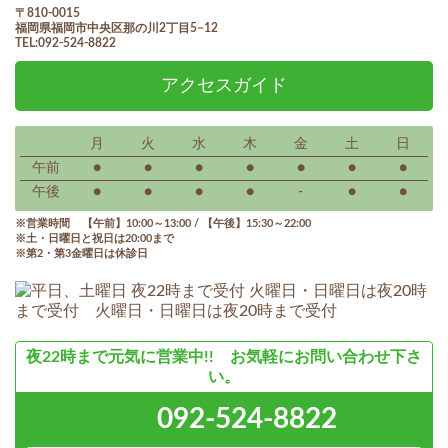
〒810-0015
福岡県福岡市中央区那の川2丁目5−12
TEL:092-524-8822
アクセスガイド
月
火
水
木
金
土
日
午前
●
●
●
●
●
●
●
午後
●
●
●
●
-
●
●
営業時間 【午前】10:00～13:00 / 【午後】15:30～22:00
土・日曜日と祝日は20:00まで
第2・第3金曜日は休診日
夜22時まで元気に営業中!! お気軽にお問い合わせ下さ
い。
092-524-8822