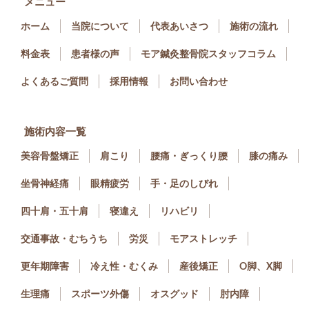
メニュー
ホーム
当院について
代表あいさつ
施術の流れ
料金表
患者様の声
モア鍼灸整骨院スタッフコラム
よくあるご質問
採用情報
お問い合わせ
施術内容一覧
美容骨盤矯正
肩こり
腰痛・ぎっくり腰
膝の痛み
坐骨神経痛
眼精疲労
手・足のしびれ
四十肩・五十肩
寝違え
リハビリ
交通事故・むちうち
労災
モアストレッチ
更年期障害
冷え性・むくみ
産後矯正
O脚、X脚
生理痛
スポーツ外傷
オスグッド
肘内障