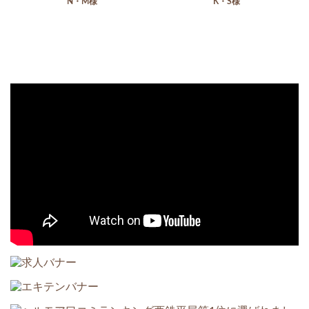
N・M様
K・S様