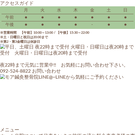
アクセスガイド
月
火
水
木
金
土
日
午前
●
●
●
●
●
●
●
午後
●
●
●
●
-
●
●
営業時間 【午前】10:00～13:00 / 【午後】15:30～22:00
土・日曜日と祝日は20:00まで
第2・第3金曜日は休診日
夜22時まで元気に営業中!! お気軽にお問い合わせ下さい。
092-524-8822
お問い合わせ
メニュー