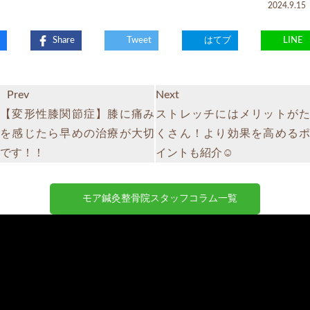
2024.9.15
Share
Tweet
はてブ
LINE
Prev
Next
【変形性膝関節症】膝に痛み
ストレッチにはメリットがた
を感じたら早めの治療が大切
くさん！より効果を高めるポ
です！！
イントも紹介☺
モア鍼灸整骨院スタッフコラム一覧