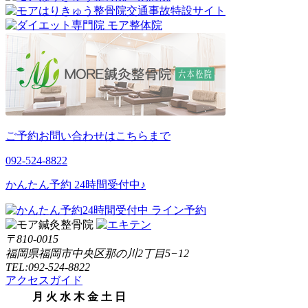
ご予約お問い合わせはこちらまで
092-524-8822
かんたん予約 24時間受付中♪
〒810-0015
福岡県福岡市中央区那の川2丁目5−12
TEL:092-524-8822
アクセスガイド
月
火
水
木
金
土
日