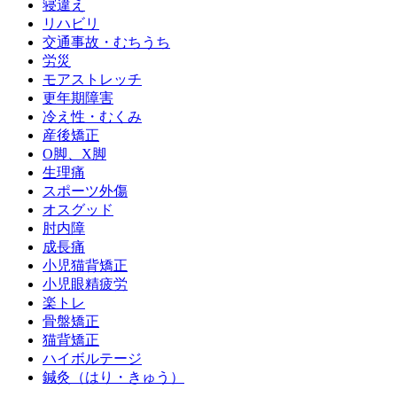
寝違え
リハビリ
交通事故・むちうち
労災
モアストレッチ
更年期障害
冷え性・むくみ
産後矯正
O脚、X脚
生理痛
スポーツ外傷
オスグッド
肘内障
成長痛
小児猫背矯正
小児眼精疲労
楽トレ
骨盤矯正
猫背矯正
ハイボルテージ
鍼灸（はり・きゅう）