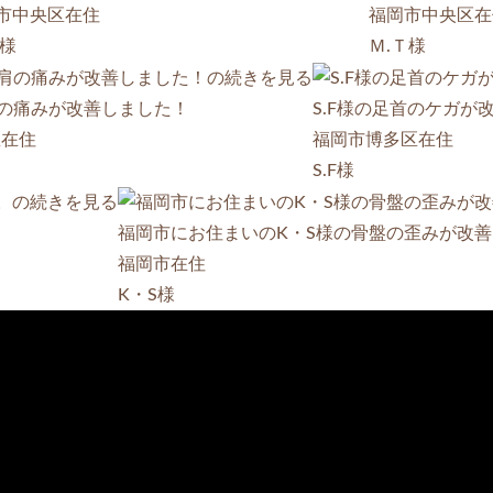
市中央区在住
福岡市中央区在
Ｋ様
Ｍ.Ｔ様
肩の痛みが改善しました！
S.F様の足首のケガが
区在住
福岡市博多区在住
S.F様
福岡市にお住まいのK・S様の骨盤の歪みが改
福岡市在住
K・S様