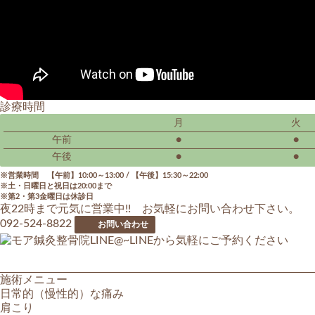
診療時間
月
火
午前
●
●
午後
●
●
営業時間 【午前】10:00～13:00 / 【午後】15:30～22:00
土・日曜日と祝日は20:00まで
第2・第3金曜日は休診日
夜22時まで元気に営業中!! お気軽にお問い合わせ下さい。
092-524-8822
お問い合わせ
施術メニュー
日常的（慢性的）な痛み
肩こり