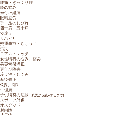
腰痛・ぎっくり腰
膝の痛み
坐骨神経痛
眼精疲労
手・足のしびれ
四十肩・五十肩
寝違え
リハビリ
交通事故・むちうち
労災
モアストレッチ
女性特有の悩み、痛み
美容骨盤矯正
更年期障害
冷え性・むくみ
産後矯正
O脚、X脚
生理痛
子供特有の症状
（乳児から成人するまで）
スポーツ外傷
オスグッド
肘内障