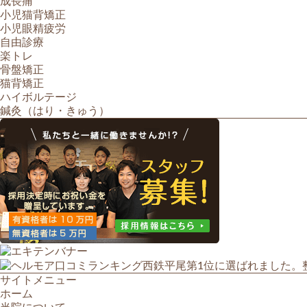
成長痛
小児猫背矯正
小児眼精疲労
自由診療
楽トレ
骨盤矯正
猫背矯正
ハイボルテージ
鍼灸（はり・きゅう）
サイトメニュー
ホーム