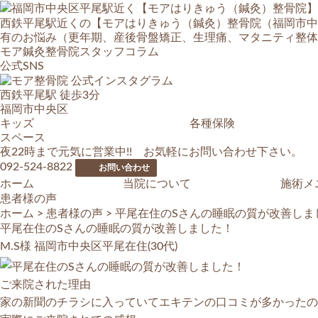
西鉄平尾駅近くの【モアはりきゅう（鍼灸）整骨院（福岡市中
有のお悩み（更年期、産後骨盤矯正、生理痛、マタニティ整体
モア鍼灸整骨院スタッフコラム
公式SNS
西鉄平尾駅 徒歩
3
分
福岡市中央区
キッズ
各種保険
スペース
夜22時まで元気に営業中!! お気軽にお問い合わせ下さい。
092-524-8822
お問い合わせ
ホーム
当院について
施術メ
患者様の声
ホーム
>
患者様の声
>
平尾在住のSさんの睡眠の質が改善しま
平尾在住のSさんの睡眠の質が改善しました！
M.S様
福岡市中央区平尾在住(30代)
ご来院された理由
家の新聞のチラシに入っていてエキテンの口コミが多かったの